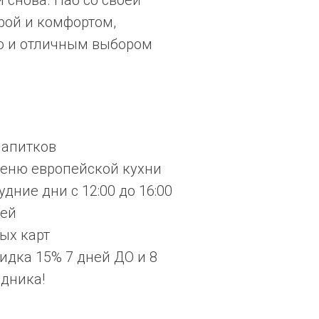
 снова. Паб со своей
рой и комфортом,
 и отличным выбором
напитков
еню европейской кухни
удние дни с 12:00 до 16:00
чей
ых карт
дка 15% 7 дней ДО и 8
дника!