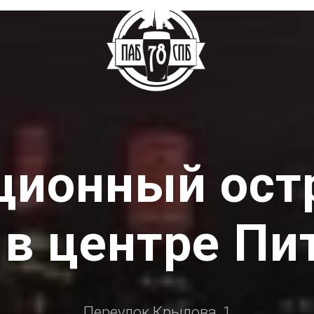
ционный ост
 в центре Пи
Переулок Крылова, 1