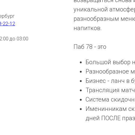
возвращаться снова и
уникальной атмосфе
тербург
разнообразным меню
8-22-12
напитков.
12:00 до 03:00
Паб 78 - это
Большой выбор 
Разнообразное м
Бизнес - ланч в б
Трансляция мат
Система скидочн
Именинникам ски
дней ПОСЛЕ праз